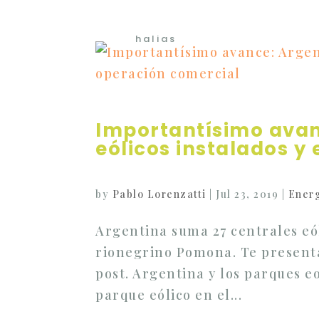
h
alias
Importantísimo avan
eólicos instalados y
by
Pablo Lorenzatti
|
Jul 23, 2019
|
Ener
Argentina suma 27 centrales eó
rionegrino Pomona. Te present
post. Argentina y los parques 
parque eólico en el...