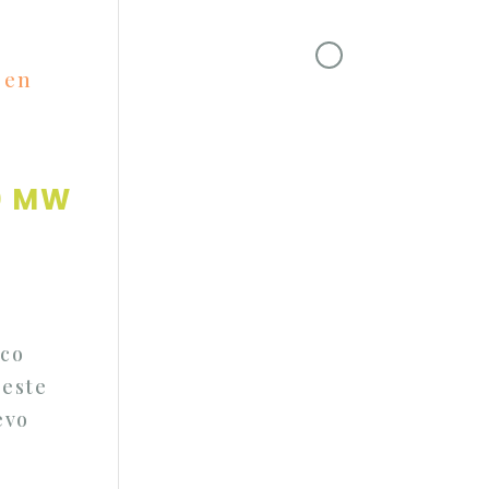
00 MW
ico
 este
evo